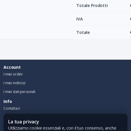
Totale Prodotti
IVA
Totale
Account
I miei ordini
I miei indirizzi
I miei dati personali
Info
Contattaci
Contatti
La tua privacy
EMAIL:
info@cti-srl.it
Utilizziamo cookie essenziali e, con il tuo consenso, anche