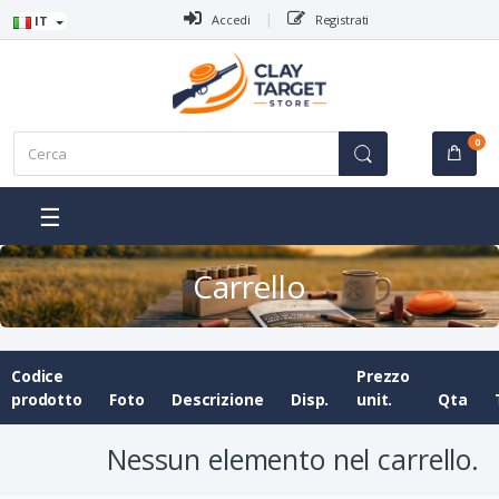
Vai al menù
Vai al contenuto
Accedi
Registrati
IT
C
0
e
r
c
☰
a
:
Carrello
Codice
Prezzo
prodotto
Foto
Descrizione
Disp.
unit.
Qta
Nessun elemento nel carrello.