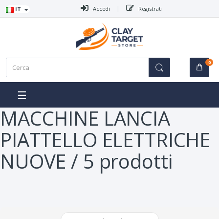
Vai al menù
Vai al contenuto
Accedi
Registrati
IT
C
0
e
r
c
☰
a
:
MACCHINE LANCIA
PIATTELLO ELETTRICHE
NUOVE / 5 prodotti